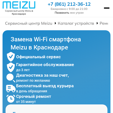
+7 (861) 212-36-12
Ежедневно с 9:00 до 21:00
Сервисный центр Meizu
в
Позвонить
мне утром
Краснодаре
Сервисный центр Meizu
Каталог устройств
Ремон
Замена Wi-Fi смартфона
Meizu в Краснодаре
Официальный сервис
Гарантийное обслуживание
до 3 лет
Диагностика за наш счет,
ремонт по желанию
Бесплатный выезд курьера
в день обращения
Срочный ремонт
от 35 минут