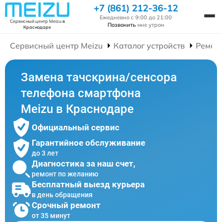
+7 (861) 212-36-12
Ежедневно с 9:00 до 21:00
Сервисный центр Meizu
в
Позвонить
мне утром
Краснодаре
Сервисный центр Meizu
Каталог устройств
Ремон
Замена тачскрина/сенсора
телефона смартфона
Meizu в Краснодаре
Официальный сервис
Гарантийное обслуживание
до 3 лет
Диагностика за наш счет,
ремонт по желанию
Бесплатный выезд курьера
в день обращения
Срочный ремонт
от 35 минут