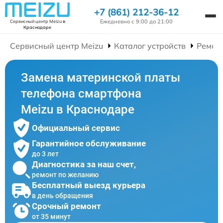
+7 (861) 212-36-12
Ежедневно с 9:00 до 21:00
Сервисный центр Meizu
в
Краснодаре
Сервисный центр Meizu
Каталог устройств
Ремон
Замена материнской платы
телефона смартфона
Meizu в Краснодаре
Официальный сервис
Гарантийное обслуживание
до 3 лет
Диагностика за наш счет,
ремонт по желанию
Бесплатный выезд курьера
в день обращения
Срочный ремонт
от 35 минут