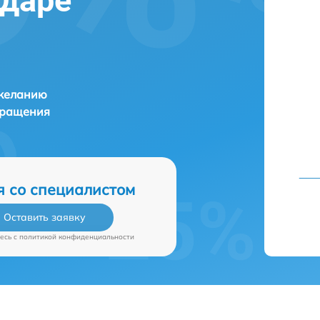
одаре
 желанию
бращения
я со специалистом
Оставить заявку
есь c
политикой конфиденциальности