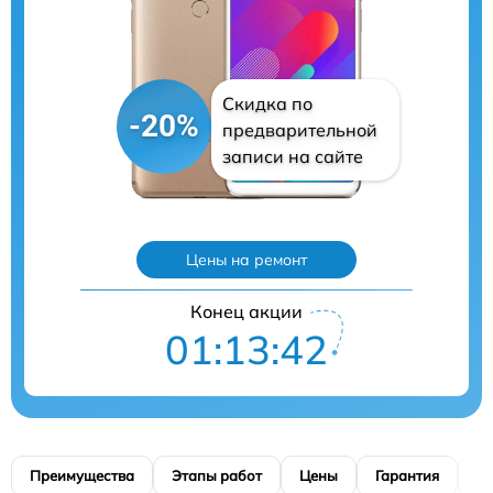
Скидка по
-20%
предварительной
записи на сайте
Цены на ремонт
Конец акции
01:13:41
Преимущества
Этапы работ
Цены
Гарантия
М