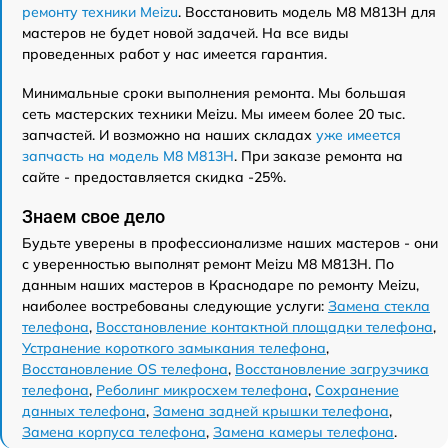
ремонту техники Meizu
. Восстановить модель M8 M813H для
мастеров не будет новой задачей. На все виды
проведенных работ у нас имеется гарантия.
Минимальные сроки выполнения ремонта. Мы большая
сеть мастерских техники Meizu. Мы имеем более 20 тыс.
запчастей. И возможно на наших складах
уже имеется
запчасть на модель M8 M813H
. При заказе ремонта на
сайте - предоставляется скидка -25%.
Знаем свое дело
Будьте уверены в профессионализме наших мастеров - они
с уверенностью выполнят ремонт Meizu M8 M813H. По
данным наших мастеров в Краснодаре по ремонту Meizu,
наиболее востребованы следующие услуги:
Замена стекла
телефона
,
Восстановление контактной площадки телефона
,
Устранение короткого замыкания телефона
,
Восстановление OS телефона
,
Восстановление загрузчика
телефона
,
Реболинг микросхем телефона
,
Сохранение
данных телефона
,
Замена задней крышки телефона
,
Замена корпуса телефона
,
Замена камеры телефона
.