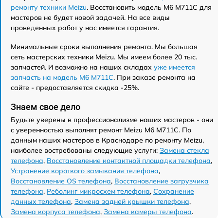
ремонту техники Meizu
. Восстановить модель M6 M711C для
мастеров не будет новой задачей. На все виды
проведенных работ у нас имеется гарантия.
Минимальные сроки выполнения ремонта. Мы большая
сеть мастерских техники Meizu. Мы имеем более 20 тыс.
запчастей. И возможно на наших складах
уже имеется
запчасть на модель M6 M711C
. При заказе ремонта на
сайте - предоставляется скидка -25%.
Знаем свое дело
Будьте уверены в профессионализме наших мастеров - они
с уверенностью выполнят ремонт Meizu M6 M711C. По
данным наших мастеров в Краснодаре по ремонту Meizu,
наиболее востребованы следующие услуги:
Замена стекла
телефона
,
Восстановление контактной площадки телефона
,
Устранение короткого замыкания телефона
,
Восстановление OS телефона
,
Восстановление загрузчика
телефона
,
Реболинг микросхем телефона
,
Сохранение
данных телефона
,
Замена задней крышки телефона
,
Замена корпуса телефона
,
Замена камеры телефона
.