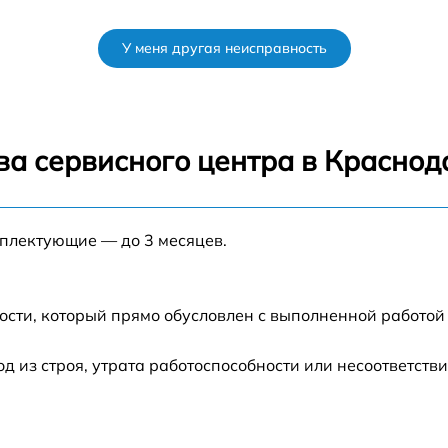
от 35 мин
У меня другая неисправность
M5
от 35 мин
от 45 мин
ва сервисного центра в Краснод
от 60 мин
мплектующие — до 3 месяцев.
от 35 мин
от 30 мин
ости, который прямо обусловлен с выполненной работой
от 50 мин
из строя, утрата работоспособности или несоответств
от 45 мин