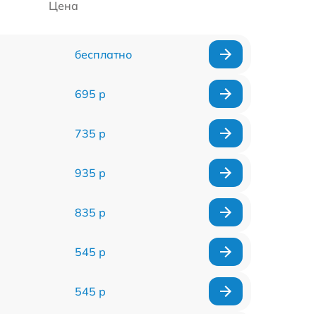
Цена
бесплатно
695 р
735 р
935 р
835 р
545 р
545 р