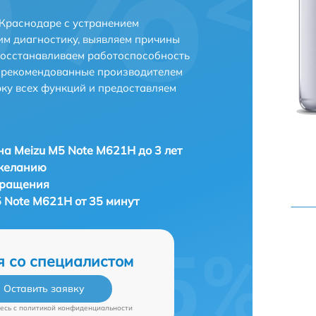
Краснодаре с устранением
м диагностику, выявляем причины
восстанавливаем работоспособность
и рекомендованные производителем
рку всех функций и предоставляем
а Meizu M5 Note M621H до 3 лет
 желанию
бращения
 Note M621H от 35 минут
я со специалистом
Оставить заявку
есь c
политикой конфиденциальности