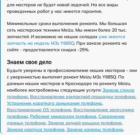
для мастеров не будет новой задачей. На все виды
проведенных работ у нас имеется гарантия.
Минимальные сроки выполнения ремонта. Мы большая
сеть мастерских техники Meizu. Мы имеем более 20 тыс.
запчастей. И возможно на наших складах
уже имеется
запчасть на модель M3s Y685Q
. При заказе ремонта на
сайте - предоставляется скидка -25%.
Знаем свое дело
Будьте уверены в профессионализме наших мастеров - они
с уверенностью выполнят ремонт Meizu M3s Y685Q. По
данным наших мастеров в Краснодаре по ремонту Meizu,
наиболее востребованы следующие услуги:
Замена стекла
телефона
,
Восстановление контактной площадки телефона
,
Устранение короткого замыкания телефона
,
Восстановление OS телефона
,
Восстановление загрузчика
телефона
,
Реболинг микросхем телефона
,
Сохранение
данных телефона
,
Замена задней крышки телефона
,
Замена корпуса телефона
,
Замена камеры телефона
.