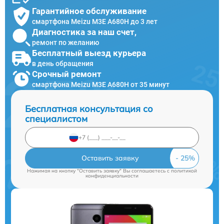
Гарантийное обслуживание
смартфона Meizu M3E A680H до 3 лет
Диагностика за наш счет,
ремонт по желанию
Бесплатный выезд курьера
в день обращения
Срочный ремонт
смартфона Meizu M3E A680H от 35 минут
Бесплатная консультация со
специалистом
Оставить заявку
Нажимая на кнопку "Оставить заявку" Вы соглашаетесь c
политикой
конфиденциальности