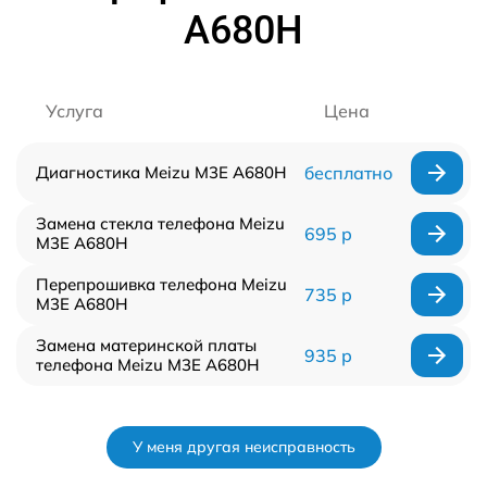
A680H
Услуга
Цена
Диагностика Meizu M3E A680H
бесплатно
Замена стекла телефона Meizu
695 р
M3E A680H
Перепрошивка телефона Meizu
735 р
M3E A680H
Замена материнской платы
935 р
телефона Meizu M3E A680H
У меня другая неисправность