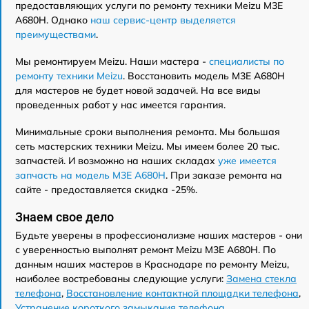
предоставляющих услуги по ремонту техники Meizu M3E
A680H. Однако
наш сервис-центр выделяется
преимуществами
.
Мы ремонтируем Meizu. Наши мастера -
специалисты по
ремонту техники Meizu
. Восстановить модель M3E A680H
для мастеров не будет новой задачей. На все виды
проведенных работ у нас имеется гарантия.
Минимальные сроки выполнения ремонта. Мы большая
сеть мастерских техники Meizu. Мы имеем более 20 тыс.
запчастей. И возможно на наших складах
уже имеется
запчасть на модель M3E A680H
. При заказе ремонта на
сайте - предоставляется скидка -25%.
Знаем свое дело
Будьте уверены в профессионализме наших мастеров - они
с уверенностью выполнят ремонт Meizu M3E A680H. По
данным наших мастеров в Краснодаре по ремонту Meizu,
наиболее востребованы следующие услуги:
Замена стекла
телефона
,
Восстановление контактной площадки телефона
,
Устранение короткого замыкания телефона
,