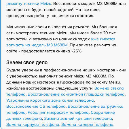
ремонту техники Meizu
. Восстановить модель M3 M688M для
мастеров не будет новой задачей. На все виды
проведенных работ у нас имеется гарантия.
Минимальные сроки выполнения ремонта. Мы большая
сеть мастерских техники Meizu. Мы имеем более 20 тыс.
запчастей. И возможно на наших складах
уже имеется
запчасть на модель M3 M688M
. При заказе ремонта на
сайте - предоставляется скидка -25%.
Знаем свое дело
Будьте уверены в профессионализме наших мастеров - они
с уверенностью выполнят ремонт Meizu M3 M688M. По
данным наших мастеров в Краснодаре по ремонту Meizu,
наиболее востребованы следующие услуги:
Замена стекла
телефона
,
Восстановление контактной площадки телефона
,
Устранение короткого замыкания телефона
,
Восстановление OS телефона
,
Восстановление загрузчика
телефона
,
Реболинг микросхем телефона
,
Сохранение
данных телефона
,
Замена задней крышки телефона
,
Замена корпуса телефона
,
Замена камеры телефона
.