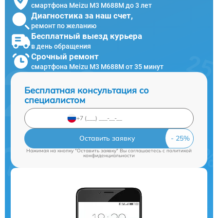
смартфона Meizu M3 M688M до 3 лет
Диагностика за наш счет,
ремонт по желанию
Бесплатный выезд курьера
в день обращения
Срочный ремонт
смартфона Meizu M3 M688M от 35 минут
Бесплатная консультация со
специалистом
Оставить заявку
Нажимая на кнопку "Оставить заявку" Вы соглашаетесь c
политикой
конфиденциальности