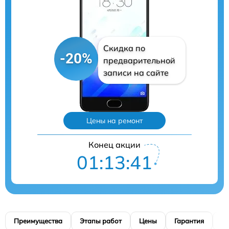
Скидка по
-20%
предварительной
записи на сайте
Цены на ремонт
Конец акции
01:13:40
Преимущества
Этапы работ
Цены
Гарантия
М