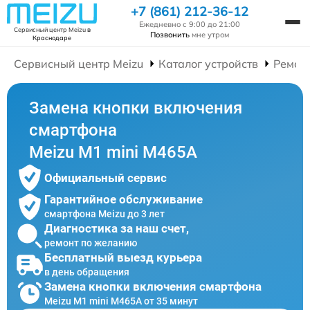
+7 (861) 212-36-12
Ежедневно с 9:00 до 21:00
Сервисный центр Meizu
в
Позвонить
мне утром
Краснодаре
Сервисный центр Meizu
Каталог устройств
Ремон
Замена кнопки включения
смартфона
Meizu M1 mini M465A
Официальный сервис
Гарантийное обслуживание
смартфона Meizu до 3 лет
Диагностика за наш счет,
ремонт по желанию
Бесплатный выезд курьера
в день обращения
Замена кнопки включения смартфона
Meizu M1 mini M465A от 35 минут