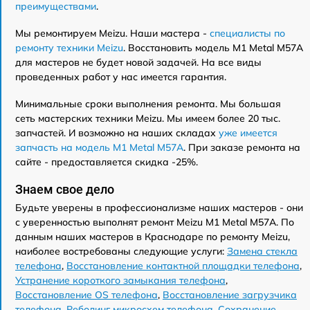
преимуществами
.
Мы ремонтируем Meizu. Наши мастера -
специалисты по
ремонту техники Meizu
. Восстановить модель M1 Metal M57A
для мастеров не будет новой задачей. На все виды
проведенных работ у нас имеется гарантия.
Минимальные сроки выполнения ремонта. Мы большая
сеть мастерских техники Meizu. Мы имеем более 20 тыс.
запчастей. И возможно на наших складах
уже имеется
запчасть на модель M1 Metal M57A
. При заказе ремонта на
сайте - предоставляется скидка -25%.
Знаем свое дело
Будьте уверены в профессионализме наших мастеров - они
с уверенностью выполнят ремонт Meizu M1 Metal M57A. По
данным наших мастеров в Краснодаре по ремонту Meizu,
наиболее востребованы следующие услуги:
Замена стекла
телефона
,
Восстановление контактной площадки телефона
,
Устранение короткого замыкания телефона
,
Восстановление OS телефона
,
Восстановление загрузчика
телефона
,
Реболинг микросхем телефона
,
Сохранение