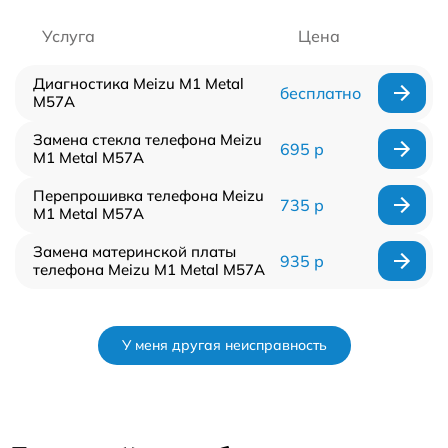
Услуга
Цена
Диагностика Meizu M1 Metal
бесплатно
M57A
Замена стекла телефона Meizu
695 р
M1 Metal M57A
Перепрошивка телефона Meizu
735 р
M1 Metal M57A
Замена материнской платы
935 р
телефона Meizu M1 Metal M57A
У меня другая неисправность