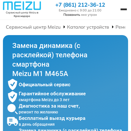
+7 (861) 212-36-12
Ежедневно с 9:00 до 21:00
Сервисный центр Meizu
в
Позвонить
мне утром
Краснодаре
Сервисный центр Meizu
Каталог устройств
Ремон
Замена динамика (с
расклейкой) телефона
смартфона
Meizu M1 M465A
Официальный сервис
Гарантийное обслуживание
смартфона Meizu до 3 лет
Диагностика за наш счет,
ремонт по желанию
Бесплатный выезд курьера
в день обращения
Замена динамика (с расклейкой) телефона