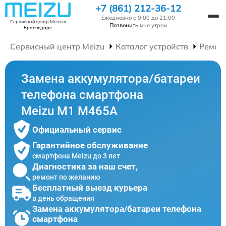
+7 (861) 212-36-12
Ежедневно с 9:00 до 21:00
Сервисный центр Meizu
в
Позвонить
мне утром
Краснодаре
Сервисный центр Meizu
Каталог устройств
Ремон
Замена аккумулятора/батареи
телефона смартфона
Meizu M1 M465A
Официальный сервис
Гарантийное обслуживание
смартфона Meizu до 3 лет
Диагностика за наш счет,
ремонт по желанию
Бесплатный выезд курьера
в день обращения
Замена аккумулятора/батареи телефона
смартфона