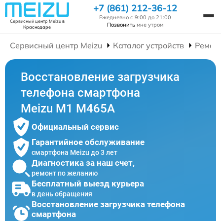
+7 (861) 212-36-12
Ежедневно с 9:00 до 21:00
Сервисный центр Meizu
в
Позвонить
мне утром
Краснодаре
Сервисный центр Meizu
Каталог устройств
Ремон
Восстановление загрузчика
телефона смартфона
Meizu M1 M465A
Официальный сервис
Гарантийное обслуживание
смартфона Meizu до 3 лет
Диагностика за наш счет,
ремонт по желанию
Бесплатный выезд курьера
в день обращения
Восстановление загрузчика телефона
смартфона