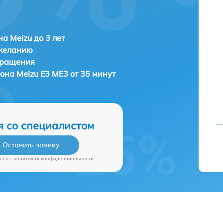
а Meizu до 3 лет
 желанию
бращения
фона
Meizu E3 ME3 от 35 минут
я со специалистом
Оставить заявку
есь c
политикой конфиденциальности