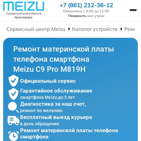
+7 (861) 212-36-12
Ежедневно с 9:00 до 21:00
Сервисный центр Meizu
в
Позвонить
мне утром
Краснодаре
Сервисный центр Meizu
Каталог устройств
Ремон
Ремонт материнской платы
телефона смартфона
Meizu C9 Pro M819H
Официальный сервис
Гарантийное обслуживание
смартфона Meizu до 3 лет
Диагностика за наш счет,
ремонт по желанию
Бесплатный выезд курьера
в день обращения
Ремонт материнской платы телефона
смартфона