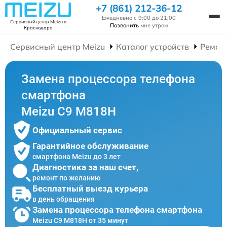
+7 (861) 212-36-12
Ежедневно с 9:00 до 21:00
Сервисный центр Meizu
в
Позвонить
мне утром
Краснодаре
Сервисный центр Meizu
Каталог устройств
Ремон
Замена процессора телефона
смартфона
Meizu C9 M818H
Официальный сервис
Гарантийное обслуживание
смартфона Meizu до 3 лет
Диагностика за наш счет,
ремонт по желанию
Бесплатный выезд курьера
в день обращения
Замена процессора телефона смартфона
Meizu C9 M818H от 35 минут