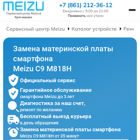
+7 (861) 212-36-12
Ежедневно с 9:00 до 21:00
Сервисный центр Meizu
в
Позвонить
мне утром
Краснодаре
Сервисный центр Meizu
Каталог устройств
Ремон
Замена материнской платы
смартфона
Meizu C9 M818H
Официальный сервис
Гарантийное обслуживание
смартфона Meizu до 3 лет
Диагностика за наш счет,
ремонт по желанию
Бесплатный выезд курьера
в день обращения
Замена материнской платы смартфона
Meizu C9 M818H от 35 минут