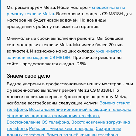
Мы ремонтируем Meizu. Наши мастера -
специалисты по
ремонту техники Meizu
. Восстановить модель C9 M818H для
мастеров не будет новой задачей. На все виды
проведенных работ у нас имеется гарантия.
Минимальные сроки выполнения ремонта. Мы большая
сеть мастерских техники Meizu. Мы имеем более 20 тыс.
запчастей. И возможно на наших складах
уже имеется
запчасть на модель C9 M818H
. При заказе ремонта на
сайте - предоставляется скидка -25%.
Знаем свое дело
Будьте уверены в профессионализме наших мастеров - они
с уверенностью выполнят ремонт Meizu C9 M818H. По
данным наших мастеров в Краснодаре по ремонту Meizu,
наиболее востребованы следующие услуги:
Замена стекла
телефона
,
Восстановление контактной площадки телефона
,
Устранение короткого замыкания телефона
,
Восстановление OS телефона
,
Восстановление загрузчика
телефона
,
Реболинг микросхем телефона
,
Сохранение
данных телефона
,
Замена задней крышки телефона
,