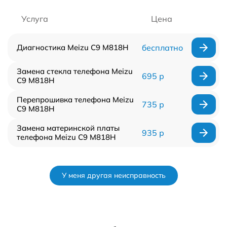
Услуга
Цена
Диагностика Meizu C9 M818H
бесплатно
Замена стекла телефона Meizu
695 р
C9 M818H
Перепрошивка телефона Meizu
735 р
C9 M818H
Замена материнской платы
935 р
телефона Meizu C9 M818H
У меня другая неисправность