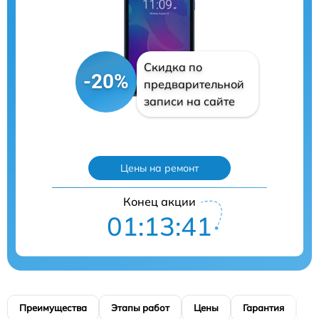
Скидка по
-20%
предварительной
записи на сайте
Цены на ремонт
Конец акции
01:13:40
Преимущества
Этапы работ
Цены
Гарантия
М