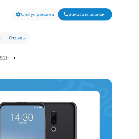
Статус ремонта
Заказать звонок
ы
Отзывы
882H