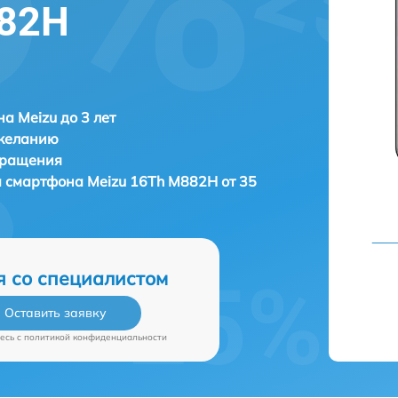
882H
а Meizu до 3 лет
 желанию
бращения
а смартфона
Meizu 16Th M882H от 35
я со специалистом
Оставить заявку
есь c
политикой конфиденциальности