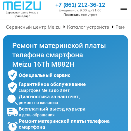
+7 (861) 212-36-12
Ежедневно с 9:00 до 21:00
Сервисный центр Meizu
в
Позвонить
мне утром
Краснодаре
Сервисный центр Meizu
Каталог устройств
Ремон
Ремонт материнской платы
телефона смартфона
Meizu 16Th M882H
Официальный сервис
Гарантийное обслуживание
смартфона Meizu до 3 лет
Диагностика за наш счет,
ремонт по желанию
Бесплатный выезд курьера
в день обращения
Ремонт материнской платы телефона
смартфона