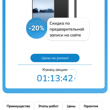
Скидка по
-20%
предварительной
записи на сайте
Цены на ремонт
Конец акции
01:13:41
Преимущества
Этапы работ
Цены
Гарантия
М