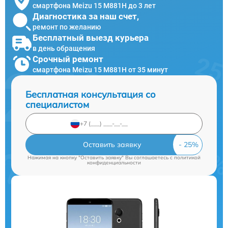
смартфона Meizu 15 M881H до 3 лет
Диагностика за наш счет,
ремонт по желанию
Бесплатный выезд курьера
в день обращения
Срочный ремонт
смартфона Meizu 15 M881H от 35 минут
Бесплатная консультация со
специалистом
Оставить заявку
Нажимая на кнопку "Оставить заявку" Вы соглашаетесь c
политикой
конфиденциальности