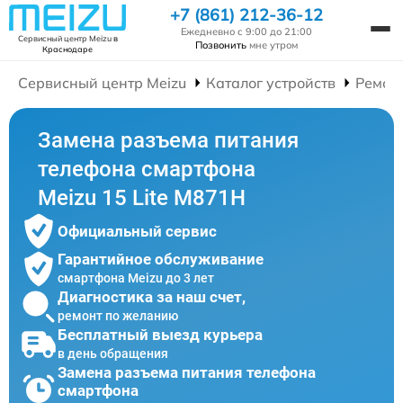
+7 (861) 212-36-12
Ежедневно с 9:00 до 21:00
Сервисный центр Meizu
в
Позвонить
мне утром
Краснодаре
Сервисный центр Meizu
Каталог устройств
Ремон
Замена разъема питания
телефона смартфона
Meizu 15 Lite M871H
Официальный сервис
Гарантийное обслуживание
смартфона Meizu до 3 лет
Диагностика за наш счет,
ремонт по желанию
Бесплатный выезд курьера
в день обращения
Замена разъема питания телефона
смартфона