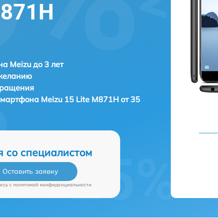
M871H
а Meizu до 3 лет
 желанию
бращения
 смартфона
Meizu 15 Lite M871H от 35
я со специалистом
Оставить заявку
есь c
политикой конфиденциальности